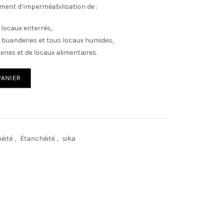
ment d’imperméabilisation de :
 locaux enterrés,
 buanderies et tous locaux humides,
eries et de locaux alimentaires.
IS
PANIER
héité
,
Étanchéité
,
sika