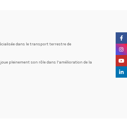
Faceb
cialisée dans le transport terrestre de
Insta
YouTu
T joue pleinement son rôle dans l’amélioration de la
Linke