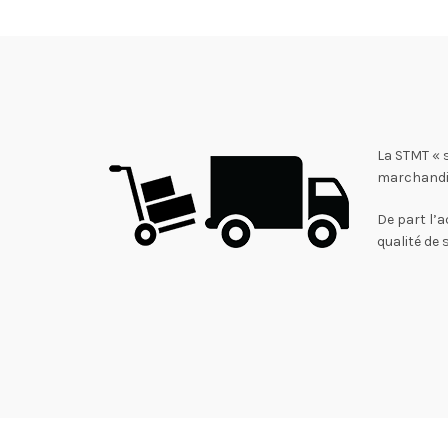
La STMT « 
marchandi
De part l’a
qualité de 