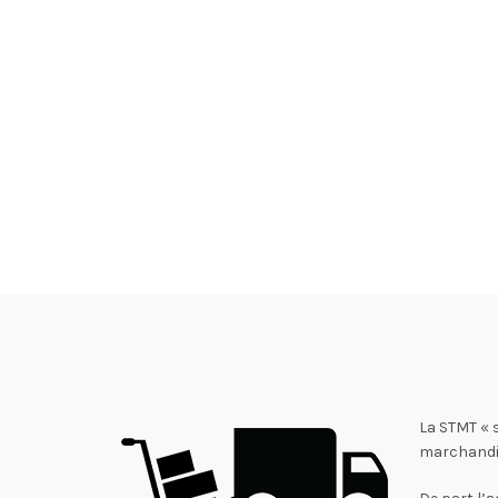
La STMT « 
marchandi