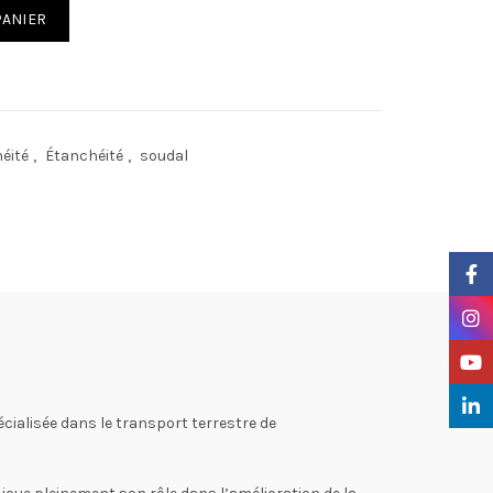
ASWELL
PANIER
héité
,
Étanchéité
,
soudal
Faceb
Insta
YouTu
Linke
cialisée dans le transport terrestre de