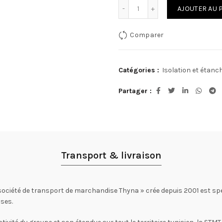
quantité de SOUDAL AQU
AJOUTER AU 
Comparer
Catégories :
Isolation et étanc
Partager
Transport & livraison
société de transport de marchandise Thyna » crée depuis 2001 est spé
ses.