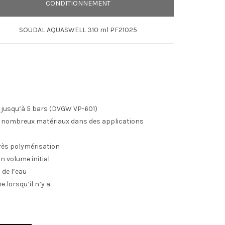
CONDITIONNEMENT
SOUDAL AQUASWELL 310 ml PF21025
z jusqu’à 5 bars (DVGW VP-601)
e nombreux matériaux dans des applications
rès polymérisation
n volume initial
de l’eau
e lorsqu’il n’y a
u