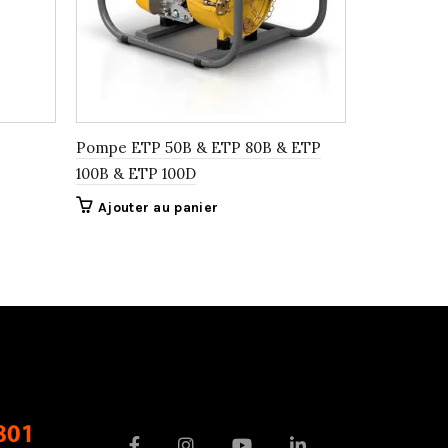
Pompe ETP 50B & ETP 80B & ETP
WEDA 04
100B & ETP 100D
Ajouter 
Ajouter au panier