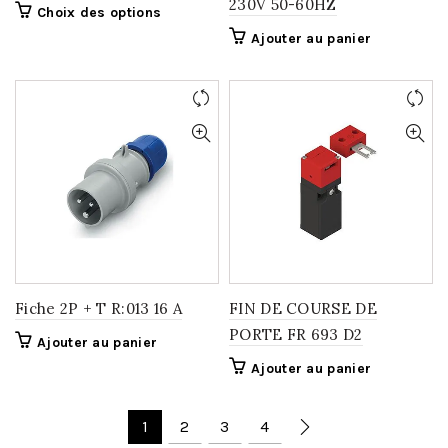
230V 50-60HZ
Ce
Choix des options
produit
Ajouter au panier
a
plusieurs
variations.
Les
options
peuvent
être
choisies
sur
la
page
du
Fiche 2P + T R:013 16 A
FIN DE COURSE DE
produit
PORTE FR 693 D2
Ajouter au panier
Ajouter au panier
1
2
3
4