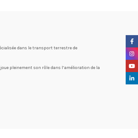
Faceb
cialisée dans le transport terrestre de
Insta
YouTu
T joue pleinement son rôle dans l’amélioration de la
Linke