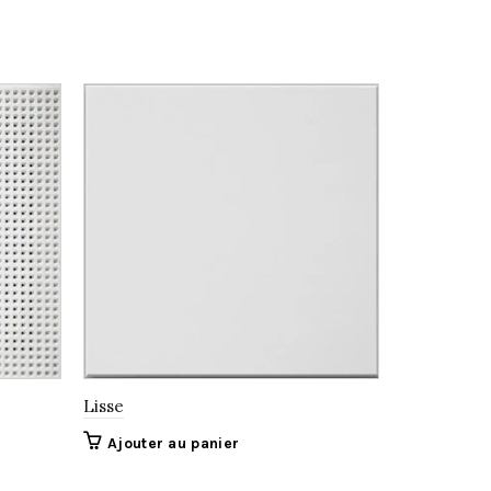
Lisse
Lika Conta
Ajouter au panier
Ajouter 