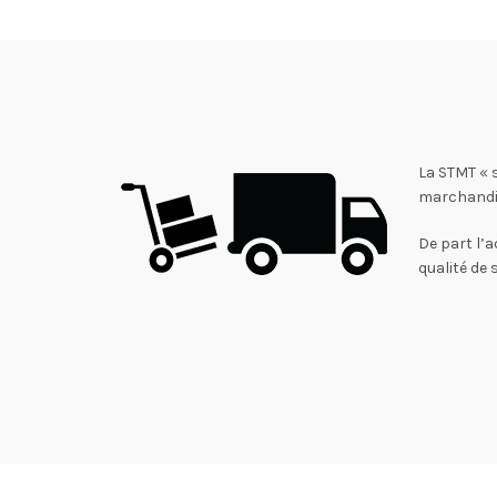
La STMT « 
marchandi
De part l’a
qualité de 