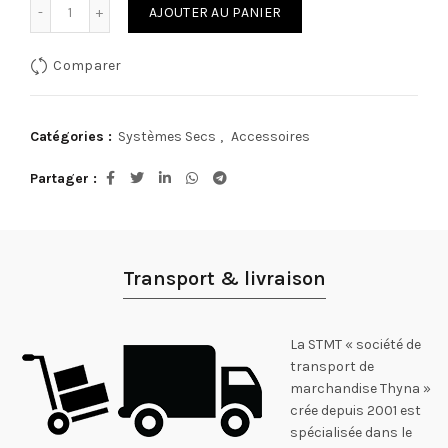
quantité de Tige lisse galvanisée diamètre 4mm
AJOUTER AU PANIER
Comparer
Catégories :
Systèmes Secs
,
Accessoires
Partager
Transport & livraison
La STMT « société de
transport de
marchandise Thyna »
crée depuis 2001 est
spécialisée dans le