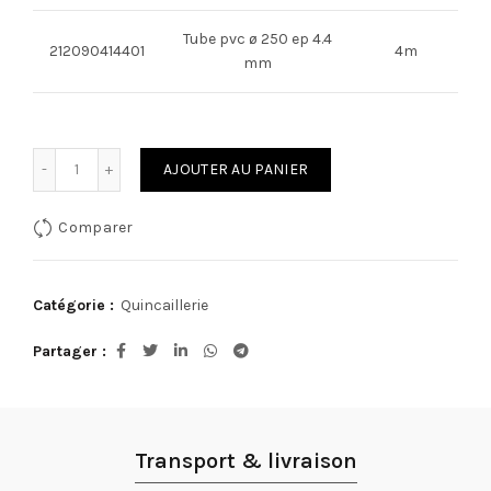
Tube pvc ø 250 ep 4.4
212090414401
4m
mm
quantité de Tube pvc
AJOUTER AU PANIER
Comparer
Catégorie :
Quincaillerie
Partager
Transport & livraison