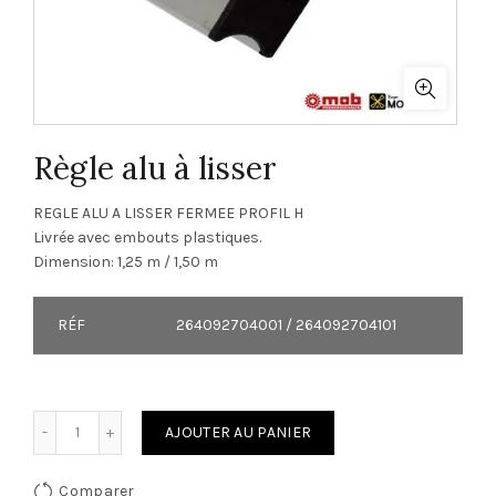
Règle alu à lisser
REGLE ALU A LISSER FERMEE PROFIL H
Livrée avec embouts plastiques.
Dimension: 1,25 m / 1,50 m
RÉF
264092704001 / 264092704101
quantité de Règle alu à lisser
AJOUTER AU PANIER
Comparer