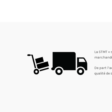
La STMT « 
marchandi
De part l’a
qualité de 