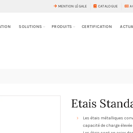
MENTION LÉGALE
CATALOGUE
A
ATION
SOLUTIONS
PRODUITS
CERTIFICATION
ACTUA
Etais Stand
Les étais métalliques con
capacité de charge élevée
Les étais sont en acier don