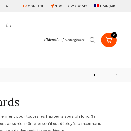
CTUALITÉS
CONTACT
NOS SHOWROOMS
FRANÇAIS
LITÉS
0
S'identifier / S'enregistrer
ards
viennent pour toutes les hauteurs sous plafond. Sa
 est assurée, même lorsqu’il est déployé au maximum.
c trop rigides mais ils sont légers.