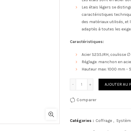
Les étais légers se disting
caractéristiques technique
des matériaux utilisés, et
adaptés à toutes les exigenc
Caractéristiques:
Acier S235JRH, coulisse 
Réglage: manchon en acie
Hauteur max: 1000 mm –
quantité de Etais Standar
AJOUTER AU 
Comparer
Catégories :
Coffrage
,
Systèm