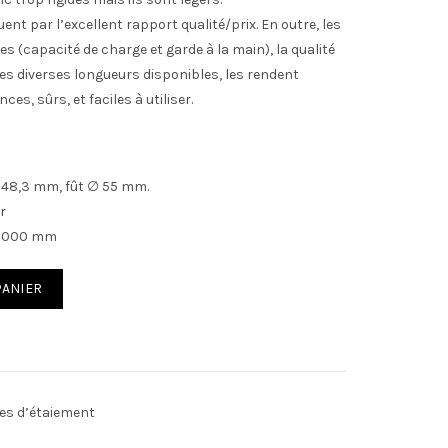
uent par l’excellent rapport qualité/prix. En outre, les
s (capacité de charge et garde à la main), la qualité
 les diverses longueurs disponibles, les rendent
es, sûrs, et faciles à utiliser.
∅ 48,3 mm, fût ∅ 55 mm.
r
 5000 mm
ds
PANIER
es d’étaiement