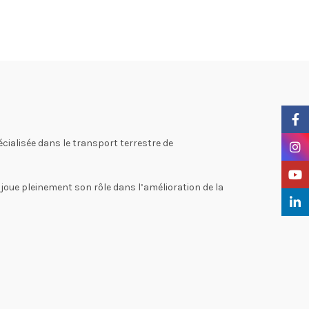
Faceb
cialisée dans le transport terrestre de
Insta
YouTu
T joue pleinement son rôle dans l’amélioration de la
Linke