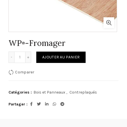
WP
-Fromager
®
quantité de WP®-Fromager
AJOUTER AU PANIER
Comparer
Catégories :
Bois et Panneaux
,
Contreplaqués
Partager